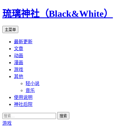
琉璃神社（Black&White）
搜
跳
主菜单
索
至
最新更新
正
文章
文
动画
漫画
游戏
其他
轻小说
音乐
使用说明
神社后院
搜
索：
游戏