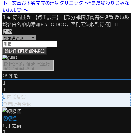
下一文章
お下劣ママの連続クリニック ～“まだ終わりじゃな
章
いわよ♡”～
导
★ 订阅主题 【点击展开】【部分邮箱订阅需在设置-反垃圾-
域名白名单内添加HACG.DOG，否则无法收到订阅】
航
提醒
26
评论
内联反馈
查看所有评论
嘤嘤怪
1 月 之前