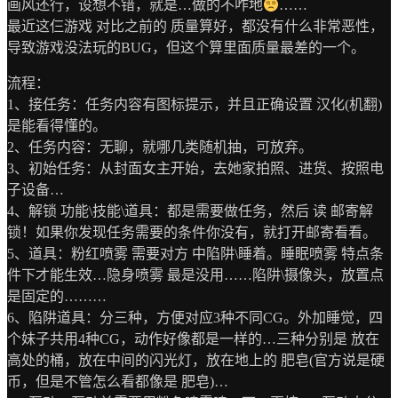
画风还行，设想不错，就是…做的不咋地
……
最近这仨游戏 对比之前的 质量算好，都没有什么非常恶性，
导致游戏没法玩的BUG，但这个算里面质量最差的一个。
流程：
1、接任务：任务内容有图标提示，并且正确设置 汉化(机翻)
是能看得懂的。
2、任务内容：无聊，就哪几类随机抽，可放弃。
3、初始任务：从封面女主开始，去她家拍照、进货、按照电
子设备…
4、解锁 功能\技能\道具：都是需要做任务，然后 读 邮寄解
锁！如果你发现任务需要的条件你没有，就打开邮寄看看。
5、道具：粉红喷雾 需要对方 中陷阱\睡着。睡眠喷雾 特点条
件下才能生效…隐身喷雾 最是没用……陷阱\摄像头，放置点
是固定的………
6、陷阱道具：分三种，方便对应3种不同CG。外加睡觉，四
个妹子共用4种CG，动作好像都是一样的…三种分别是 放在
高处的桶，放在中间的闪光灯，放在地上的 肥皂(官方说是硬
币，但是不管怎么看都像是 肥皂)…