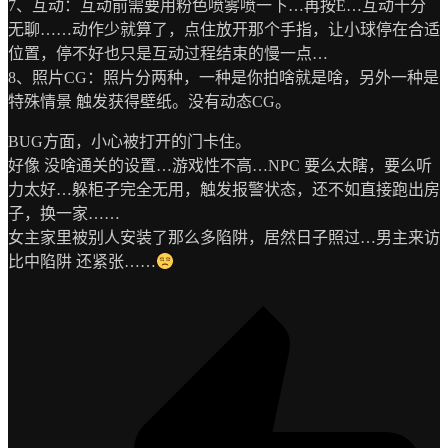
7、互动：互动前需要用粉色喷雾喷一下…再按E…互动十分
无聊……动作少就算了，点住放开那个手指，让小球停在合适
位置，停不好也只是互动过程结束的慢一点…
8、照片CG：照片分两种，一种是你拍啥就是啥，另外一种是
特殊情景 触发获得壁纸。没有动态CG。
BUG方面，小心被打开的门卡住。
好像 没啥通关的设置…游戏性不高…NPC 要么太瞎，要么听
力太好…躲柜子完全无用，触发报警状态，还不如直接跑出房
子，换一家……
女主家里被别人安装了那么多陷阱，居然日子照过…男主来访
比中陷阱 还紧张……