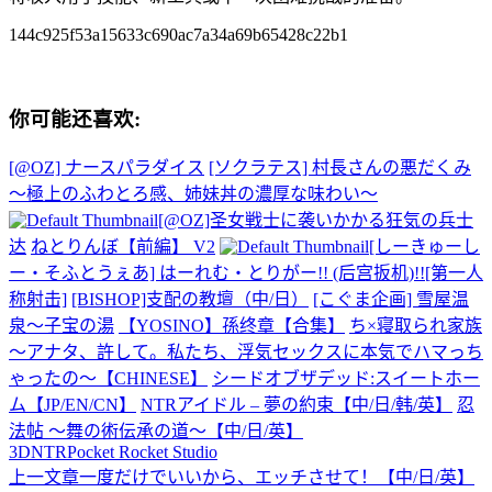
144c925f53a15633c690ac7a34a69b65428c22b1
你可能还喜欢:
[@OZ] ナースパラダイス
[ソクラテス] 村長さんの悪だくみ
～極上のふわとろ感、姉妹丼の濃厚な味わい～
[@OZ]圣女戦士に袭いかかる狂気の兵士
达
ねとりんぼ【前編】 V2
[しーきゅーし
ー・そふとうぇあ] はーれむ・とりがー!! (后宫扳机)!![第一人
称射击]
[BISHOP]支配の教壇（中/日）
[こぐま企画] 雪屋温
泉～子宝の湯
【YOSINO】孫终章【合集】
ち×寝取られ家族
～アナタ、許して。私たち、浮気セックスに本気でハマっち
ゃったの～【CHINESE】
シードオブザデッド:スイートホー
ム【JP/EN/CN】
NTRアイドル – 夢の約束【中/日/韩/英】
忍
法帖 ～舞の術伝承の道～【中/日/英】
3D
NTR
Pocket Rocket Studio
上一文章
一度だけでいいから、エッチさせて！【中/日/英】
文