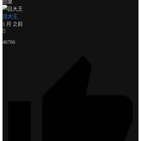
回复
吕大王
1 月 之前
46766