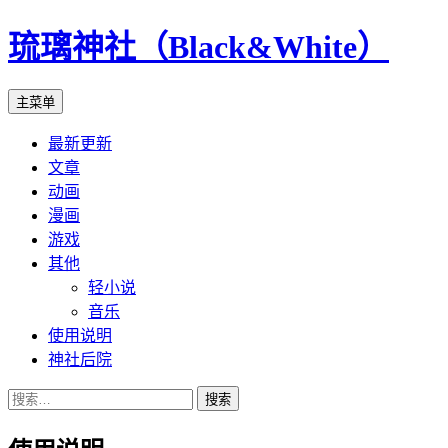
琉璃神社（Black&White）
搜
跳
主菜单
索
至
最新更新
正
文章
文
动画
漫画
游戏
其他
轻小说
音乐
使用说明
神社后院
搜
索：