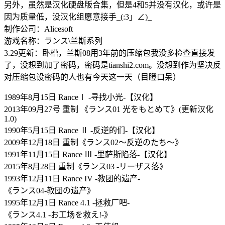
另外，虽然是汉化硬盘版合集，但是4和5并没有汉化，或许是
因为质量低，没汉化组愿意接手_(:3」∠)_
制作公司：Alicesoft
游戏名称：ランス\兰斯系列
3.29更新：卧槽，兰斯08用3年前的压缩包我没多检查直接发
了，没想到加了密码，密码是tianshi2.com。没想到作为坚决反
对压缩包设密码的人也有今天这一天（目瞪口呆）
1989年8月15日 RanceⅠ -寻找小光-【汉化】
2013年09月27号 重制 《ランス01 光をもとめて》(更新汉化
1.0)
1990年5月15日 Rance Ⅱ -反逆的们-【汉化】
2009年12月18日 重制《ランス02～反逆のたち～》
1991年11月15日 Rance Ⅲ -里萨斯陷落-【汉化】
2015年8月28日 重制《ランス03 -リーザス落》
1993年12月11日 Rance IV -教团的遗产-
《ランス04-教団の遗产》
1995年12月1日 Rance 4.1 -拯救厂吧-
《ランス4.1 -お工场を救え!-》