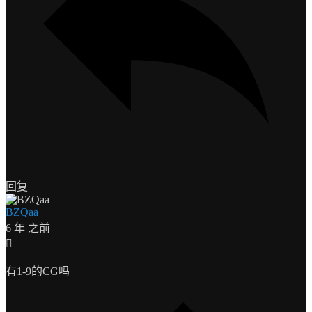
回复
BZQaa
6 年 之前
有1-9的CG吗