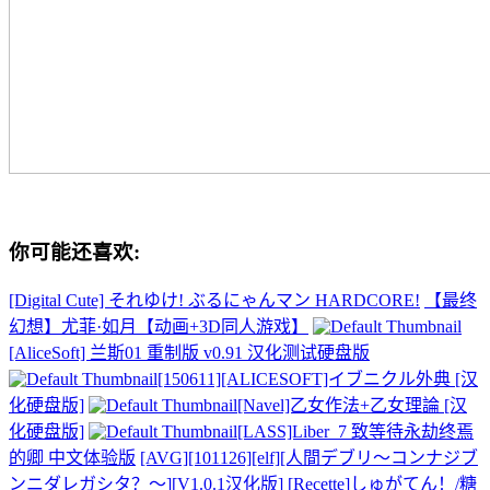
你可能还喜欢:
[Digital Cute] それゆけ! ぶるにゃんマン HARDCORE!
【最终
幻想】尤菲·如月【动画+3D同人游戏】
[AliceSoft] 兰斯01 重制版 v0.91 汉化测试硬盘版
[150611][ALICESOFT]イブニクル外典 [汉
化硬盘版]
[Navel]乙女作法+乙女理論 [汉
化硬盘版]
[LASS]Liber_7 致等待永劫终焉
的卿 中文体验版
[AVG][101126][elf][人間デブリ～コンナジブ
ンニダレガシタ？～][V1.0.1汉化版]
[Recette]しゅがてん！/糖