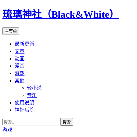
琉璃神社（Black&White）
搜
跳
主菜单
索
至
最新更新
正
文章
文
动画
漫画
游戏
其他
轻小说
音乐
使用说明
神社后院
搜
索：
游戏