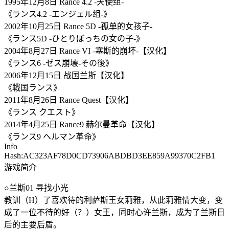
1995年12月8日 Rance 4.2 -天使组-
《ランス4.2 -エンジェル组-》
2002年10月25日 Rance 5D -孤单的女孩子-
《ランス5D -ひとりぼっちの女の子-》
2004年8月27日 Rance VI -塞斯的崩坏-【汉化】
《ランス6 -ゼス崩壊-その後》
2006年12月15日 战国兰斯【汉化】
《戦国ランス》
2011年8月26日 Rance Quest【汉化】
《ランス クエスト》
2014年4月25日 Rance9 赫尔曼革命【汉化】
《ランス9 ヘルマン革命》
Info
Hash:AC323AF78D0CD73906ABDBD3EE859A99370C2FB1
游戏简介
○兰斯01 寻找小光
教训（H）了喜欢待的利萨斯王女莉雅，从此莉雅情大变，变
成了一位不待的好（？）女王，同时心许兰斯，成为了兰斯日
后的主要后盾。