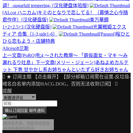
调！-sugarfull tempering- [汉化硬盘体验版]
[ALcot ハニカム]キミのとなりで恋してる！（慕情之心今随
君作伴）[汉化硬盘版]
美万華鏡
1+2+2.5+3 [汉化硬盘版]
光翼戦姫エクス
ティア 合集（1-3,side1-6）
[Parasol]桜ひと
ひら恋もよう + 店鋪特典
Alicesoft
兰斯
上一文章
[PoRO]牝4 ～された教壇～ 「鉄仮面女・マキ ～み
文
漏れるり吐息」
下一文章
[メリー・ジェーン]あねよめカルテ
章
ット 下巻 甘やかし系お姉ちゃんといたずら好きお姉ちゃん
导
★ 订阅主题 【点击展开】【部分邮箱订阅需在设置-反垃圾-
域名白名单内添加HACG.DOG，否则无法收到订阅】
航
提醒