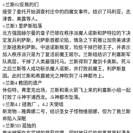
○兰斯02反叛的们
接受了委托开始调查村庄中的四魔女事件。结识了玛利亚，志
津香，美露等人。
○兰斯3 里萨斯陷落
北方强国赫尔曼的皇子巴顿在秩序派魔人诺斯和萨特拉的下决
定发兵利萨斯，利萨斯首都沦陷，情急之下莉雅让加奈美请求
兰斯拯救利萨斯。中途诺斯叛变，险些干掉巴顿王子，并表示
加入秩序派只是为了复活前魔王姬尔。兰斯组结识了利塞斯军
队高层，干掉了人类最强托马。兰斯得到了魔剑卡奥斯。死斗
之后兰斯等人成功斩杀魔人诺斯，并打败前魔王，利萨斯复
国。此时兰斯和希露被光之神吹到了斗神都市上。
○兰斯4 教团的遗产
休伯特，弗里克出场，兰斯和乘火箭飞上来的利塞斯小组一起
打败了斗神宇浦西龙。斗神都市坠落。
○兰斯4.1 拯救厂 ，4.2 天使组
新宠物—雅典娜二号，结识圣女子怪物维丽娜，但为了救兰斯
命陷入深眠
○兰斯5D 孤独的
救出被困在玄武城的悲莉兹娜，同时被日后的世界首富科潘冬