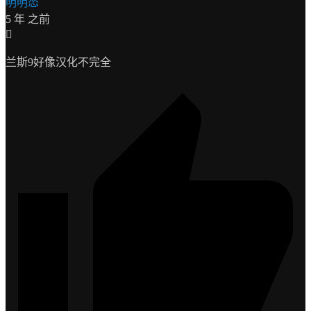
明明怂
5 年 之前
兰斯9好像汉化不完全