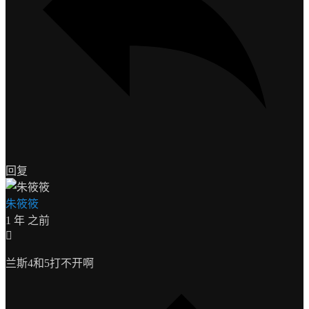
回复
朱筱筱
1 年 之前
兰斯4和5打不开啊