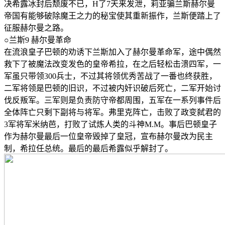
决希露冰封后颓废不已，H了7天来发泄，莉亚骗兰斯赫尔曼
帝国有能够破除魔王之力的秘宝使其重新振作，兰斯便踏上了
征服赫尔曼之路。
○兰斯9 赫尔曼革命
在流浪皇子巴顿的劝诱下兰斯加入了赫尔曼革命军，途中偶然
救下了被魔法改变发色的皇帝希拉，在之后轻松击溃四军，一
军虽只带领300兵士，不过其将领优秀苦战了一番也终获胜，
二军将领是巴顿的旧识，不过被内奸识破后死亡，二军开始讨
伐反叛军。三军则是负责防守帝都周围，五军在一系列事件后
全体阵亡只剩下副将与将军。弗里克阵亡，击败了政变弑君的
3军将军米纳芭，打败了试炼人类的斗神M.M。事后巴顿皇子
作为赫尔曼最后一位皇帝毁掉了皇冠，宣布赫尔曼改为民主
制，希拉任总统。最后的最后希露似乎解封了。