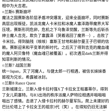
相中为大吉君。
○兰斯6 赛斯崩坏
魔法之国赛斯各阶层矛盾冲突爆发，迎来全面崩坏，同时赛斯
高层出现叛徒，凯派龙魔人卡米拉和冰魔人塞泽路带魔界大军
压境，赛斯形同危卵，危机之下乌鲁泽觉醒，兰斯等先后斩杀
绅士魔人吉克，欺负了塞露泽（哭着逃回了魔界···），击败了
卡米拉。得到脑残（咳咳）塞斯王甘地和赫尔曼王子巴顿的信
赖。赛斯迎来和平变革的新时代。之后灭了得到吉克的魔血魂
的魔人阿贝鲁特（魔血魂已被覆盖）。初次遇见dark兰斯并得
知菲利斯的情况。
○兰斯7 战国兰斯
统一Japan，灭了河魔人，与健太郎一行相遇，被信长妹妹香
姬视为兄长，希露被冰封。
○兰斯8 Rance Quest
兰斯城建立，兰斯入侵卡拉村强X了卡拉女王帕塞蒂尔，得到
了女儿莉塞特。与R3出场的秩序派魔人萨特拉相遇并啪啪啪
啪出了感情。击退了入侵卡拉村的赫尔曼军队。爬上未建好的
巴比伦塔上了卡拉女王的祖宗3代（笑）。在得知仍旧无法解