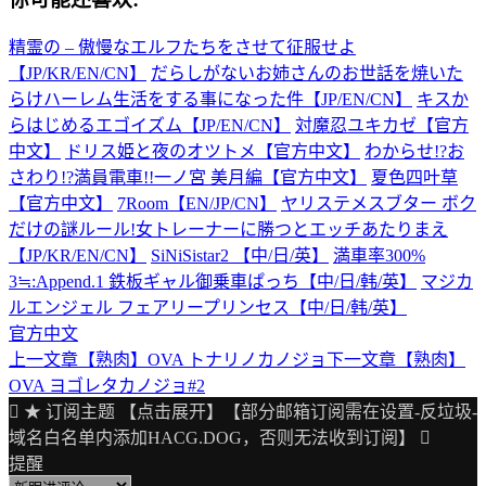
精霊の – 傲慢なエルフたちをさせて征服せよ
【JP/KR/EN/CN】
だらしがないお姉さんのお世話を焼いた
らけハーレム生活をする事になった件【JP/EN/CN】
キスか
らはじめるエゴイズム【JP/EN/CN】
対魔忍ユキカゼ【官方
中文】
ドリス姫と夜のオツトメ【官方中文】
わからせ!?お
さわり!?満員電車!!一ノ宮 美月編【官方中文】
夏色四叶草
【官方中文】
7Room【EN/JP/CN】
ヤリステメスブター ボク
だけの謎ルール!女トレーナーに勝つとエッチあたりまえ
【JP/KR/EN/CN】
SiNiSistar2 【中/日/英】
満車率300%
3≒:Append.1 鉄板ギャル御乗車ぱっち【中/日/韩/英】
マジカ
ルエンジェル フェアリープリンセス【中/日/韩/英】
官方中文
上一文章
【熟肉】OVA トナリノカノジョ
下一文章
【熟肉】
文
OVA ヨゴレタカノジョ#2
章
★ 订阅主题 【点击展开】【部分邮箱订阅需在设置-反垃圾-
导
域名白名单内添加HACG.DOG，否则无法收到订阅】
提醒
航