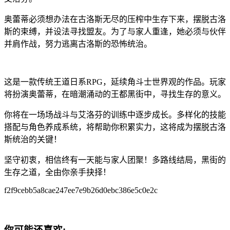
奥蕾蒂必须想办法在古洛斯无尽的压榨中生存下来，摆脱古洛
斯的束缚，并设法寻找盟友。为了与家人重逢，她必须与伙伴
并肩作战，努力逃离古洛斯的恐怖统治。
这是一款传统王道日系RPG，延续角斗士世界观的作品。玩家
将扮演奥蕾蒂，在暗潮涌动的王都黑街中，寻找生存的意义。
你将在一场场战斗与艾洛芬的训练中逐步成长。多样化的技能
搭配与角色养成系统，将帮助你积累实力，这将成为摆脱古洛
斯统治的关键！
坚守初衷，相信终有一天能与家人团聚！多路线结局，黑街的
生存之道，全由你亲手抉择！
f2f9cebb5a8cae247ee7e9b26d0ebc386e5c0e2c
你可能还喜欢: