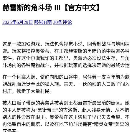
赫雷斯的角斗场 Ⅲ【官方中文】
2025年6月29日
哆啦H萌
30条评论
这是一款RPG游戏，玩法包含视觉小说、回合制战斗与地图探
索。玩家将操控奥蕾蒂，在王都赫雷斯的黑暗角落中探索各种
事件。在这个尔虞我诈的王都里，奥蕾蒂必须设法生存，与角
斗场内的各种魔物战斗，并根据玩家的选择决定她的最终命运
在一个远离人烟、僻静向阳的山谷中，居住着一支百年前为躲
避战乱而迁徙至此的狐人族。某天，一伙凶残的人口贩子闯入
村庄，掳走了大量村民。
被人口贩子带走的奥蕾蒂被卖到王都赫雷斯最黑暗的街区。她
的主人是被称为“黑街帝王”的古洛斯，此人残暴无情，从不把
别人的性命放在眼里。奥蕾蒂在这里遇见了早已失去希望、不
再渴望自由的珊塔，以及在地下角斗场拥有“精灵女帝”美誉的
艾洛芬。