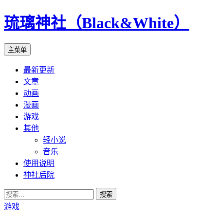
琉璃神社（Black&White）
搜
跳
主菜单
索
至
最新更新
正
文章
文
动画
漫画
游戏
其他
轻小说
音乐
使用说明
神社后院
搜
索：
游戏