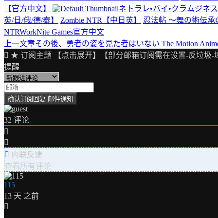
【官方中文】
ネトラレ•バイ•クラムジネス【J
英/日/俄/德/泰】
Zombie NTR【中日英】
忍法帖 ～舞の術伝承
NTR
WorkNite Games
官方中文
上一文章
その後、勇者の姿を見た者はいない The Motion Anim
文
★ 订阅主题 【点击展开】【部分邮箱订阅需在设置-反垃圾-
章
提醒
导
航
32
评论
内联反馈
查看所有评论
115
13 天 之前