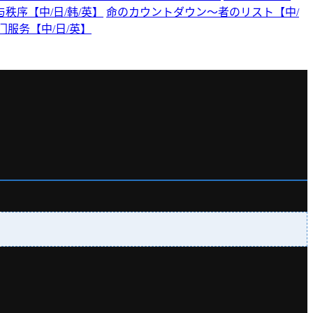
秩序【中/日/韩/英】
命のカウントダウン～者のリスト【中/
政上门服务【中/日/英】