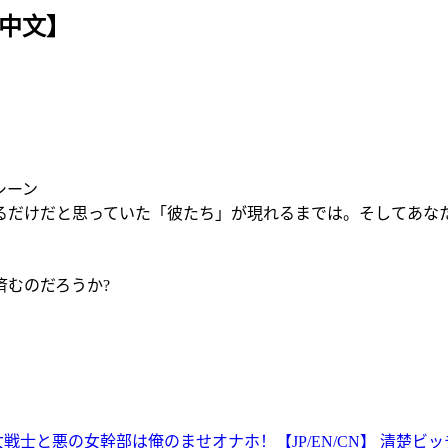
方中文】
シーン
るだけだと思っていた「彼たち」が現れるまでは。そしてあな
むのだろうか?
戦士と悪の女幹部は俺のませオナホ！【JP/EN/CN】
清楚ビッ