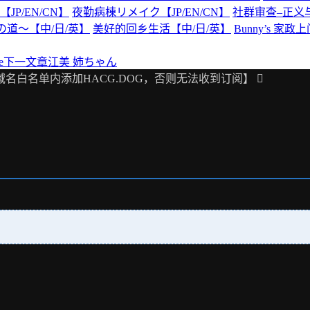
P/EN/CN】
夜勤病棟リメイク【JP/EN/CN】
社群审查–正义与
の道～【中/日/英】
美好的回乡生活【中/日/英】
Bunny’s 家
e
下一文章
江美 姉ちゃん
域名白名单内添加HACG.DOG，否则无法收到订阅】