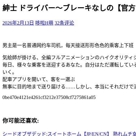
紳士 ドライバー～ブレーキなしの【官
2026年2月13日
哆啦H萌
32条评论
男主是一名普通网约车司机，每天接送形形色色的乘客上下班
気絵師が掛ける、全編フルアニメーションのハイクオリティ
毎日、様々な乗客を送迎するあなた。自分はただ運転してい
いく。
配車アプリを開いて、客を一選ぶ
無事に目的地まで送り届ける……しかし、本当にそれだけで済
0be470e4121e4261cf3212e37508cf7275861a05
你可能还喜欢:
シードオブザデッド:スイートホーム【JP/EN/CN】
熟れムチ女