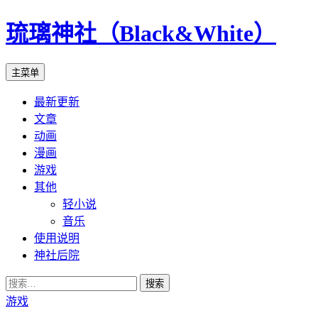
琉璃神社（Black&White）
搜
跳
主菜单
索
至
最新更新
正
文章
文
动画
漫画
游戏
其他
轻小说
音乐
使用说明
神社后院
搜
索：
游戏