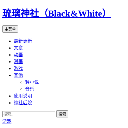
琉璃神社（Black&White）
搜
跳
主菜单
索
至
最新更新
正
文章
文
动画
漫画
游戏
其他
轻小说
音乐
使用说明
神社后院
搜
索：
游戏