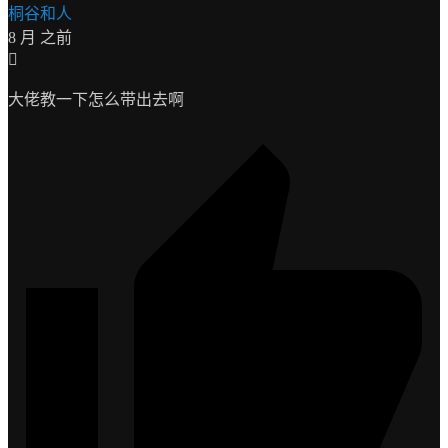
桐谷和人
8 月 之前
大佬教一下怎么带出去啊