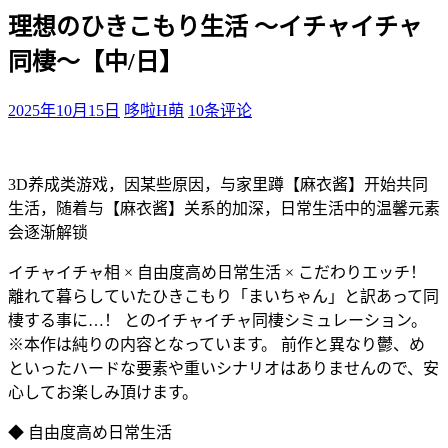
理想のひきこもり生活 ～イチャイチャ
同棲～【中/日】
2025年10月15日
哆啦H萌
10条评论
3D养成类游戏，因某些原因，与家里蹲【麻衣酱】开始共同
生活，随着与【麻衣酱】关系的加深，日常生活中的温馨元素
会逐渐解锁
イチャイチャ相 × 自由度高め日常生活 × こだわりエッチ！
離れて暮らしていたひきこもり「まいちゃん」と訳あって同
棲する事に…！ とのイチャイチャ同棲シミュレーション。
※本作は純りの内容となっています。 前作と異なり鬱、め
といったハードな要素や重いシナリオはありませんので、安
心してお楽しみ頂けます。
◆ 自由度高め日常生活