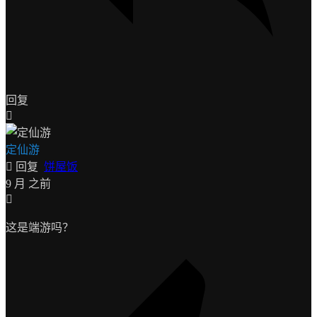
回复
定仙游
回复
饼屋饭
9 月 之前
这是端游吗？