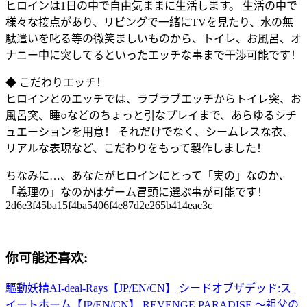
ヒロインは1日の中で自由気ままに生活します。 生活の中で
様々な接点があり、リビングで一緒にTVを見たり、水の無
駄遣いを叱る等の微笑ましいものから、トイレ、お風呂、オ
ナニー中に突してるといったエッチな事まで干渉可能です！
◆ こだわりエッチ！
ヒロインとのエッチでは、ラブラブエッチからトイレ突、お
風呂突、睡○などのちょっと引なプレイまで、あらゆるシチ
ュエーションを用意！ それだけでなく、シームレスな衣、
リアルな表現など、こだわりをもって製作しました！
ちなみに…、あなたがヒロインにとって「実の」なのか、
「義理の」なのかはゲーム冒頭に選ぶ事が可能です！
2d6e3f45ba15f4ba5406f4e87d2e265b414eac3c
你可能还喜欢:
驅動妖精AI-deal-Rays【JP/EN/CN】
シードオブザデッド:ス
イートホーム【JP/EN/CN】
REVENGE PARADISE 〜祖父の