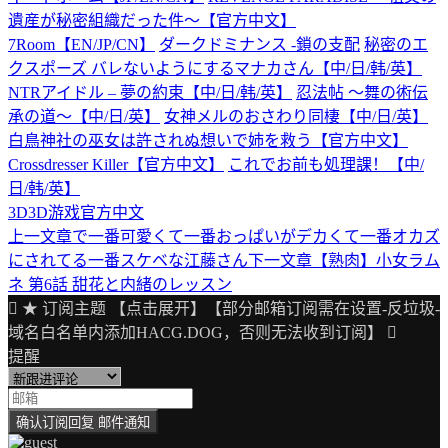
遺産が秘密組織だった件〜【官方中文】
7Room【EN/JP/CN】
ダークドミナンス -鎖の支配
秘密のエ
クスポーズ バレないようにするマナカさん【中/日/韩/英】
NTRアイドル – 夢の約束【中/日/韩/英】
忍法帖 ～舞の術伝
承の道～【中/日/英】
女神メルのおさわり同棲【中/日/英】
白鳥神社の巫女は許されぬ想いで姉を救う【官方中文】
Crossdresser Killer【官方中文】
これでお前も処理課！【中/
日/韩/英】
3D
3D游戏
官方中文
上一文章
で一番可愛くて一番おっぱいがデカくて一番オカズ
文
にされてる一番スケベな江藤さん
下一文章
【熟肉】小女ラム
章
ネ 第6話 甜花と内緒のレッスン
导
★ 订阅主题 【点击展开】【部分邮箱订阅需在设置-反垃圾-
域名白名单内添加HACG.DOG，否则无法收到订阅】
航
提醒