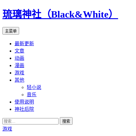
琉璃神社（Black&White）
搜
跳
主菜单
索
至
最新更新
正
文章
文
动画
漫画
游戏
其他
轻小说
音乐
使用说明
神社后院
搜
索：
游戏