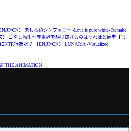
e【EN/JP/CN】
ましろ色シンフォニー -Love is pure white- Remake
文】
ゴなし転生〜異世界を駆け抜けるのはそれほど簡単【官
TR行為だ!？【EN/JP/CN】
LUNARiA -Virtualized
THE ANIMATION