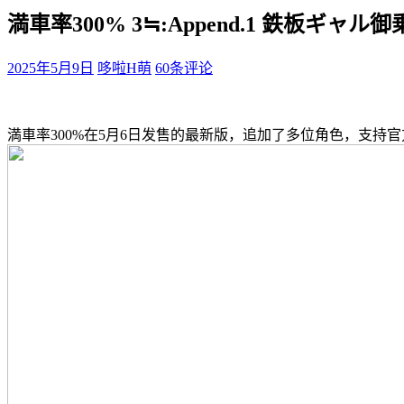
満車率300% 3≒:Append.1 鉄板ギャ
2025年5月9日
哆啦H萌
60条评论
満車率300%在5月6日发售的最新版，追加了多位角色，支持