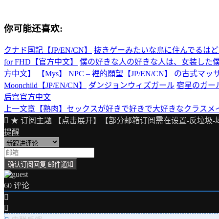
你可能还喜欢:
クナド国記【JP/EN/CN】
抜きゲーみたいな島に住んでるはどう
for FHD【官方中文】
僕の好きな人の好きな人は、女装した僕で
方中文】
【Mys】 NPC – 裡的願望【JP/EN/CN】
の古式マッサー
Moonchild【JP/EN/CN】
ダンジョンウィズガール
宿星のガールフレンド
后宫
官方中文
上一文章
【熟肉】セックスが好きで好きで大好きなクラスメイト
文
★ 订阅主题 【点击展开】【部分邮箱订阅需在设置-反垃圾-
章
提醒
导
航
60
评论