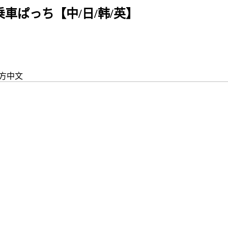
ル御乗車ぱっち【中/日/韩/英】
官方中文