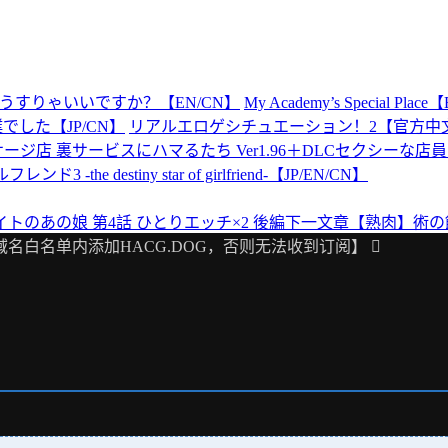
すりゃいいですか？【EN/CN】
My Academy’s Special Plac
した【JP/CN】
リアルエロゲシチュエーション！2【官方中
ジ店 裏サービスにハマるたち Ver1.96＋DLCセクシーな店員にN
3 -the destiny star of girlfriend-【JP/EN/CN】
のあの娘 第4話 ひとりエッチ×2 後編
下一文章
【熟肉】術の館 
域名白名单内添加HACG.DOG，否则无法收到订阅】