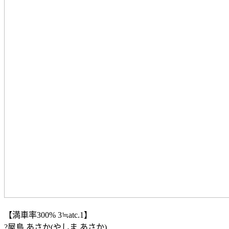
【満車率300% 3≒atc.1】
?屋島 あさか(やしま あさか)