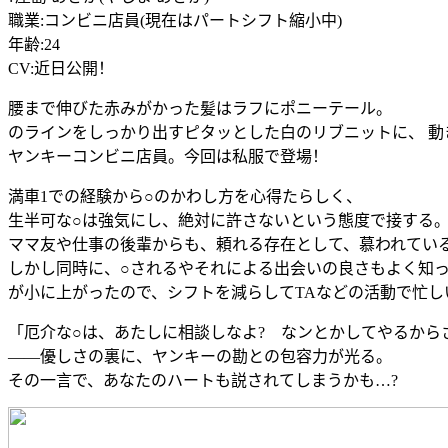
職業:コンビニ店員(現在はパートシフト縮小中)
年齢:24
CV:近日公開！
腰まで伸びた赤みがかった髪はラフにポニーテール。
のラインをしっかり出すピタッとした白のリブニットに、 動
ヤンキーコンビニ店員。今回は私服で登場！
満車1での経験から○のかわし方を心得たらしく、
生半可な○は強気にし、絶対に許さないという態度で接する
ママ友や仕事の後輩からも、頼れる存在として、慕われてい
しかし同時に、○されるやそれによる出会いの良さもよく知
が小に上がったので、シフトを減らしてTAなどの活動で忙し
「厄介な○は、あたしに相談しなよ? なンとかしてやるから
――優しさの裏に、ヤンキーの勘との包容力が光る。
その一言で、あなたのハートも説されてしまうかも…?