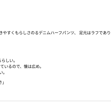
きやすくもらしさのるデニムハーフパンツ、 足元はラフであ
。
るらしい。
っているので、懐は広め。
い。
さ」