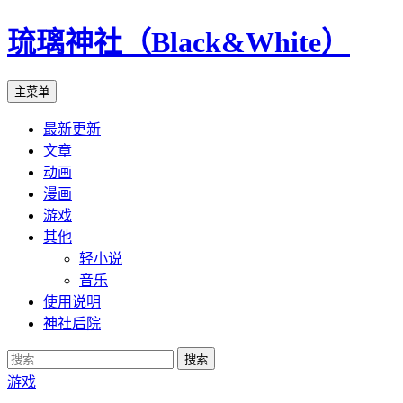
琉璃神社（Black&White）
搜
跳
主菜单
索
至
最新更新
正
文章
文
动画
漫画
游戏
其他
轻小说
音乐
使用说明
神社后院
搜
索：
游戏