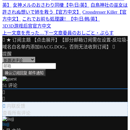
英】
女神メルのおさわり同棲【中/日/英】
白鳥神社の巫女は
許されぬ想いで姉を救う【官方中文】
Crossdresser Killer【官
方中文】
これでお前も処理課！【中/日/韩/英】
3D
3D游戏
后宫
官方中文
上一文章
を売った…
下一文章
委員のおしごと・ぷらす
文
★ 订阅主题 【点击展开】【部分邮箱订阅需在设置-反垃圾-
章
域名白名单内添加HACG.DOG，否则无法收到订阅】
导
提醒
航
51
评论
内联反馈
查看所有评论
liujj