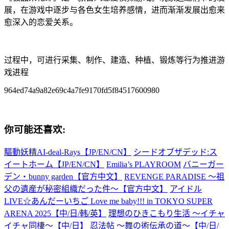
展，在游戏中逐步与各色女生培养感情，进而渐渐发展出愈来
愈深入的恋爱关系。
过程中，可进行采集、制作、建造、种植、锻炼等行为推进游
戏进程
964ed74a9a82e69c4a7fe9170fd5f84517600980
你可能还喜欢:
驅動妖精AI-deal-Rays【JP/EN/CN】
シードオブザデッド:ス
イートホーム【JP/EN/CN】
Emilia’s PLAYROOM
バニーガー
デン・bunny garden【官方中文】
REVENGE PARADISE 〜祖
父の遺産が秘密組織だった件〜【官方中文】
アイドル
LIVE☆あんだーいちご Love me baby!!! in TOKYO SUPER
ARENA 2025【中/日/韩/英】
理想のひきこもり生活 ～イチャ
イチャ同棲～【中/日】
忍法帖 ～舞の術伝承の道～【中/日/