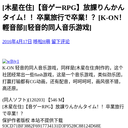
[木星在住]【音ゲーRPG】放課りんかん
タイム！！卒業旅行で卒業！？[K-ON！
輕音部][轻音的同人音乐游戏]
2016年4月17日
哆啦H萌
留下评论
K-ON 轻音的同人音乐游戏，同样是[木星在住]制作的，这个
社团经常出一些flash游戏，这是一个音乐游戏，类似劲乐团，
打赢打输都有CG动画，还有配音，呵呵呵呵，画风很不错，
高还原。
(同人ソフト)[120203] 【546 M】
[木星在住]【音ゲーRPG】放課りんかんタイム！！卒業旅行
で卒業！？
保护作者版权 本站不提供下载
93CD71BF3882F6917734131D3F9528C88124D68E