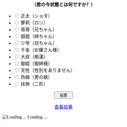
（君の今状態とは何ですか？）
正太（ショタ）
萝莉（ロリ）
哥哥（兄ちゃん）
姐姐（姉ちゃん）
少爷（坊ちゃん）
千金（お嬢さん様）
大叔（痴漢）
御姐（御姉様）
无性（性別をありません）
伪娘（男の娘）
扶她（二形）
查看结果
Loading ...