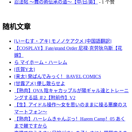
忍法帖 ～舞の術伝承の道～【中/日/英】
- 1 个赞
随机文章
[いーむす・アキ] モノノケアクメ [中国語翻訳]
【COSPLAY】Fate/grand Order 尼禄·克劳狄乌斯【花
嫁】
ら マイホーム・ハーレム
[氏賀Y太]
[来太] 発ぱんでみっく！ BAVEL COMICS
[甘露アメ] 儚し散らせよ
【熟肉】OVA 陰キャカップルが陽ギャル達とトレーニ
ングする話 ＃2【附前作】V2
【生】アイドル操作～女を思いのままに操る悪魔のス
マートフォン～
【熟肉】ハーレムきゃんぷっ！Harem Camp！05 あく
まで躾ですから