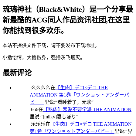
琉璃神社（Black&White）是一个分享最
新最酷的ACG同人作品资讯社团,在这里
你能找到很多欢乐。
本站不提供文件下载，请不要发布下载地址。
小撸怡情，大撸伤身，强撸灰飞烟灭。
最新评论
么么么么
在
【生肉】デコ×デコ THE
ANIMATION 第1巻「ワンショットアンダーパ
ピー」
里说:“
看睡着了，无聊
”
666
在
【熟肉】恋愛不要学派 THE ANIMATION
里说:“
[milky]妻しぼり
”
乐乐乐
在
【生肉】デコ×デコ THE ANIMATION
第1巻「ワンショットアンダーパピー」
里说:“
界