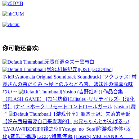
你可能还喜欢:
无责任调查关于黑与白
[尼尔:机械纪元][OST][3CD/flac]
[NieR:Automata Original Soundtrack Soundtrack]
[ソクラテス] 村
長さんの悪だくみ ～極上のふわとろ感、姉妹丼の濃厚な味
わい～
[Yosino (吉野红叶)] 作品合集
（FLASH GAME）
[73号坑道] Lilitales -リリテイルズ-【汉化
版】
[ナイトホーク] リモートコントロールガール
[yosino] 舞
子
【游戏分享】罪恶王冠：失落的圣诞
【好东西是需要自己来发现的】
お兄ちゃんとがんばるっ!
[LY-RAW][BDRIP][缘之空][Yosuga_no_Sora]附游戏(本体+汉
化)/音乐广播剧(12CD)/特典/字幕
[Loser/s] MECHANICA――