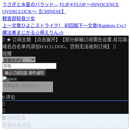
うさぎと水星のバラッド―
FLIP＊FLOP ～INNOCENCE
OVERCLOCK～【CHINESE】
輕音部
轻音少女
上一文章
ひよこストライク！ 初回版
下一文章
[Rainbow Cyc]
文
魔法美まじかる☆萌えりん♪S
章
★ 订阅主题 【点击展开】【部分邮箱订阅需在设置-反垃圾-
导
域名白名单内添加HACG.DOG，否则无法收到订阅】
提醒
航
0
评论
内联反馈
查看所有评论