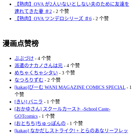
【熟肉】OVA が2人いないとしない夫のために友達を
連れてきた妻 ＃2
- 2 个赞
【熟肉】OVA ツンデロシリーズ ＃6
- 2 个赞
漫画点赞榜
ぶぶづけ
- 4 个赞
派遣のナカノさんは元
- 4 个赞
めちゃくちゃシタい
- 3 个赞
なつろりずむ
- 2 个赞
[kakao]びーむ WANI MAGAZINE COMICS SPECIAL
- 1
个赞
[きい] バニラ
- 1 个赞
[おかゆさん] スクールカースト -School Caste-
GOTcomics
- 1 个赞
[おとちち]ちゅっぽんの
- 1 个赞
[kakao] なかだしストライク! + とらのあなリーフレッ