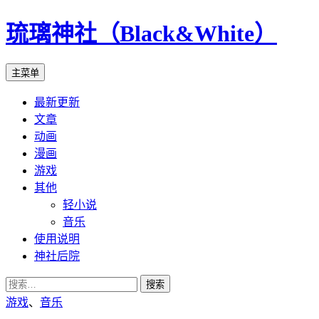
琉璃神社（Black&White）
搜
跳
主菜单
索
至
最新更新
正
文章
文
动画
漫画
游戏
其他
轻小说
音乐
使用说明
神社后院
搜
索：
游戏
、
音乐