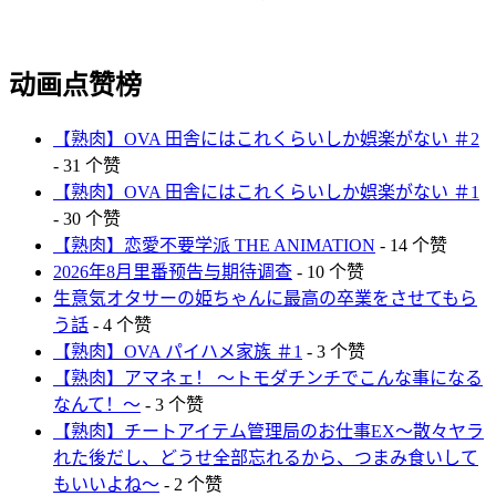
动画点赞榜
【熟肉】OVA 田舎にはこれくらいしか娯楽がない ＃2
- 31 个赞
【熟肉】OVA 田舎にはこれくらいしか娯楽がない ＃1
- 30 个赞
【熟肉】恋愛不要学派 THE ANIMATION
- 14 个赞
2026年8月里番预告与期待调查
- 10 个赞
生意気オタサーの姫ちゃんに最高の卒業をさせてもら
う話
- 4 个赞
【熟肉】OVA パイハメ家族 ＃1
- 3 个赞
【熟肉】アマネェ！ ～トモダチンチでこんな事になる
なんて！～
- 3 个赞
【熟肉】チートアイテム管理局のお仕事EX〜散々ヤラ
れた後だし、どうせ全部忘れるから、つまみ食いして
もいいよね〜
- 2 个赞