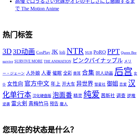
高慢で口うるさい兄嫁がオレの子しさにし懇願するま
で The Motion Anime
热门标签
NTR
3D
PPT
3D动画
JK
PoRO
loli
CosPlay
NUR
Queen Bee
ピンクパイナップル
SURVIVE MORE
survive
THE ANIMATION
メリ
后宫
合集
人妻
人外娘
催眠
全彩
同人动画
兽耳
ー・ジェーン
女
汉
官方中文
异世界
御姐
女性向
年上
开大车
仆
彗星社
恋爱
纯爱
化单行本
泡面番
精灵
茜新社
调查
逆推
汉化硬盘版
雷火剣
青梅竹马
预告
魔人
逆袭
您现在的状态是什么？