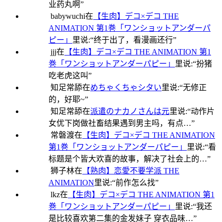
业药丸啊
”
babywuchi
在
【生肉】デコ×デコ THE
ANIMATION 第1巻「ワンショットアンダーパ
ピー」
里说:“
终于出了，看漫画还行
”
jjj
在
【生肉】デコ×デコ THE ANIMATION 第1
巻「ワンショットアンダーパピー」
里说:“
扮猪
吃老虎这叫
”
知足常舔
在
めちゃくちゃシタい
里说:“
无修正
的，好耶~
”
知足常舔
在
派遣のナカノさんは元
里说:“
动作片
女优下岗做社畜结果遇到男主吗，有点…
”
常磐渡
在
【生肉】デコ×デコ THE ANIMATION
第1巻「ワンショットアンダーパピー」
里说:“
看
标题是个皆大欢喜的故事，解决了社会上的…
”
狮子林
在
【熟肉】恋愛不要学派 THE
ANIMATION
里说:“
前作怎么找
”
lkz
在
【生肉】デコ×デコ THE ANIMATION 第1
巻「ワンショットアンダーパピー」
里说:“
我还
是比较喜欢第二集的金发妹子 穿衣品味…
”