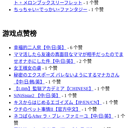
ト + メロンブックスリーフレット
- 1 个赞
ちっちゃい×でっかい×ファンタジー
- 1 个赞
游戏点赞榜
幸福的二人房【中/日/英】
- 6 个赞
ママ活したら友達の真面目なママが相手だったのでま
せオナホにした件【中/日/英】
- 2 个赞
女王様女の虜
- 1 个赞
秘密のエクスポーズ バレないようにするマナカさん
【中/日/韩/英】
- 1 个赞
【Lilith】監獄アカデミア【CHINESE】
- 1 个赞
SiNiSistar2 【中/日/英】
- 1 个赞
キスからはじめるエゴイズム【JP/EN/CN】
- 1 个赞
ウチのペット事情II【官方中文】
- 1 个赞
ネコぱらAfter ラ・ブレ・ファミーユ【中/日/英】
- 1 个
赞