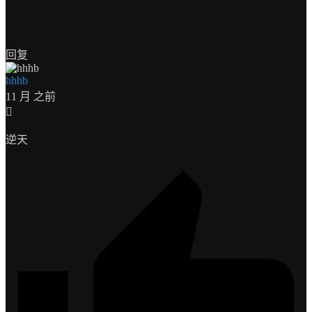
回复
hhhb
11 月 之前
逆天