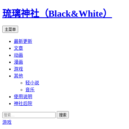
琉璃神社（Black&White）
搜
跳
主菜单
索
至
最新更新
正
文章
文
动画
漫画
游戏
其他
轻小说
音乐
使用说明
神社后院
搜
索：
游戏