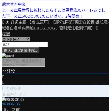
后宫
官方中文
上一文章
異世界に転移したらそこは異種族JCハーレムでし
文
た
下一文章
5の2と3の2のこいばな。2時間め!!
章
★ 订阅主题 【点击展开】【部分邮箱订阅需在设置-反垃圾-
导
域名白名单内添加HACG.DOG，否则无法收到订阅】
提醒
航
22
评论
内联反馈
查看所有评论
963836135
10 月 之前