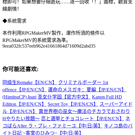
標即可！如果想要仔細遊玩……逐一回收「！」圖標，觀賞支
線劇情！
◆系統需求
本作利用RPGMakerMV製作，運作所須的條件以
RPGMakerMV的系統需求為準。
9eea032fc537eeb962e41661864d71609d2abd35
你可能还喜欢:
同级生Remake【EN/CN】
クリミナルボーダー 1st
offence【JP/EN/CN】
運命のメスガキ：夏編【JP/EN/CN】
(HimitsuCP) Inari
圣女仆学园【官方中文】
Kanon Full HD
Edition【JP/EN/CN】
Secret Toy【JP/EN/CN】
スーパーアイド
ル【JP/EN/CN】
異世界樹の巫女～魔法のチカラでおさわり
Hやりたい放題～
恋と選挙とチョコレート【JP/EN/CN】
ネ
コぱらAfter ラ・ブレ・ファミーユ【中/日/英】
キノコ島のバ
イト日記 ~客室のひみつ~【中/日/英】