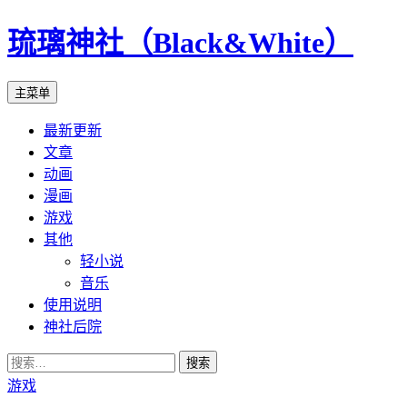
琉璃神社（Black&White）
搜
跳
主菜单
索
至
最新更新
正
文章
文
动画
漫画
游戏
其他
轻小说
音乐
使用说明
神社后院
搜
索：
游戏