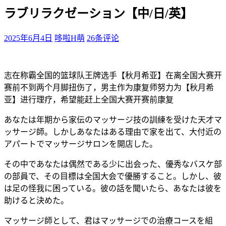
ラブリラクゼーション【中/日/英】
2025年6月4日
哆啦H萌
26条评论
志在称霸全国的篮球队王牌选手【秋月希亚】在离全国大赛开
赛前不到两个月脚扭伤了，男主作为康复师努力为【秋月希
亚】进行理疗，希望能赶上全国大赛开赛前康复
あなたは年期から家伝のマッサージ技の訓練を受けた天才マ
ッサージ師。しかしあなたはある理由で家を出て、大付近の
アパートでマッサージサロンを開店した。
その中であなたは偶然である少に出会った、優秀なバスケ部
の部員で、その目標は全国大会で優勝すること。しかし、彼
は足の怪我に困っている。彼の話を聞いたら、あなたは彼を
助けると決めた。
マッサージ師として、君はマッサージでの治療コースを組