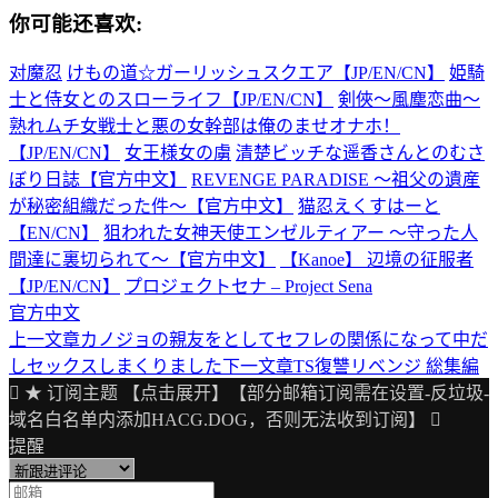
你可能还喜欢:
对魔忍
けもの道☆ガーリッシュスクエア【JP/EN/CN】
姫騎
士と侍女とのスローライフ【JP/EN/CN】
剣俠〜風塵恋曲〜
熟れムチ女戦士と悪の女幹部は俺のませオナホ！
【JP/EN/CN】
女王様女の虜
清楚ビッチな遥香さんとのむさ
ぼり日誌【官方中文】
REVENGE PARADISE 〜祖父の遺産
が秘密組織だった件〜【官方中文】
猫忍えくすはーと
【EN/CN】
狙われた女神天使エンゼルティアー ～守った人
間達に裏切られて～【官方中文】
【Kanoe】 辺境の征服者
【JP/EN/CN】
プロジェクトセナ – Project Sena
官方中文
上一文章
カノジョの親友をとしてセフレの関係になって中だ
文
しセックスしまくりました
下一文章
TS復讐リベンジ 総集編
章
★ 订阅主题 【点击展开】【部分邮箱订阅需在设置-反垃圾-
导
域名白名单内添加HACG.DOG，否则无法收到订阅】
提醒
航