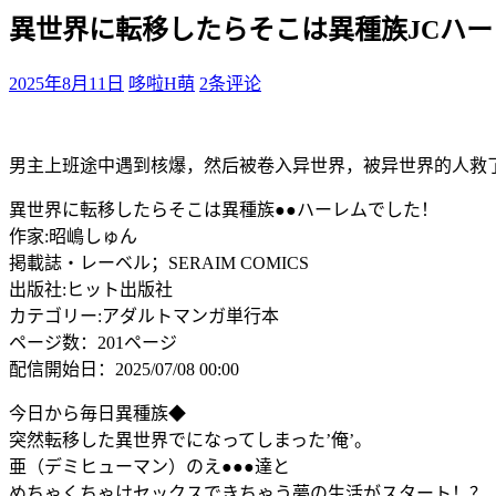
異世界に転移したらそこは異種族JCハ
2025年8月11日
哆啦H萌
2条评论
男主上班途中遇到核爆，然后被卷入异世界，被异世界的人救
異世界に転移したらそこは異種族●●ハーレムでした！
作家:昭嶋しゅん
掲載誌・レーベル；SERAIM COMICS
出版社:ヒット出版社
カテゴリー:アダルトマンガ単行本
ページ数：201ページ
配信開始日：2025/07/08 00:00
今日から毎日異種族◆
突然転移した異世界でになってしまった’俺’。
亜（デミヒューマン）のえ●●●達と
めちゃくちゃけセックスできちゃう夢の生活がスタート！？