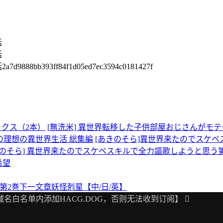
話
話
話
2a7d9888bb393ff84f1d05ed7ec3594c0181427f
ックス（2本）
[無洗米] 異世界転移した子供部屋おじさんがモ
 ボクの理想の異世界生活 総集編
[あきのそら]異世界来たのでスケ
きのそら] 異世界来たのでスケベスキルで全力謳歌しようと思う
希望
 第2巻
下一文章
妖怪剋星【中/日/英】
域名白名单内添加HACG.DOG，否则无法收到订阅】