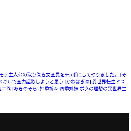
テモテ主人公の取り巻き女全員をチ○ポにしてやりました。
[そ
ベスキルで全力謳歌しようと思う
[かわはぎ亭] 異世界転生ドス
第二卷
[あきのそら] 姉季折々 四季姊妹
ボクの理想の異世界生