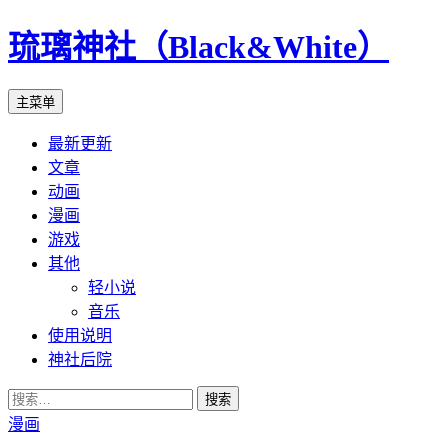
琉璃神社（Black&White）
搜
跳
主菜单
索
至
最新更新
正
文章
文
动画
漫画
游戏
其他
轻小说
音乐
使用说明
神社后院
搜
索：
漫画