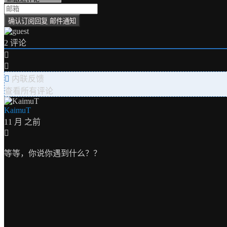
导
航
2
评论
内联反馈
查看所有评论
KaimuT
11 月 之前
等等，你说你遇到什么？？