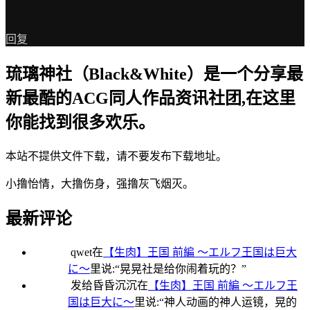
回复
琉璃神社（Black&White）是一个分享最
新最酷的ACG同人作品资讯社团,在这里
你能找到很多欢乐。
本站不提供文件下载，请不要发布下载地址。
小撸怡情，大撸伤身，强撸灰飞烟灭。
最新评论
qwet
在
【生肉】王国 前編 ～エルフ王国は巨大
に～
里说:“
晃晃社是给你闹着玩的？
”
发给昏昏沉沉
在
【生肉】王国 前編 ～エルフ王
国は巨大に～
里说:“
神人动画的神人运镜，晃的