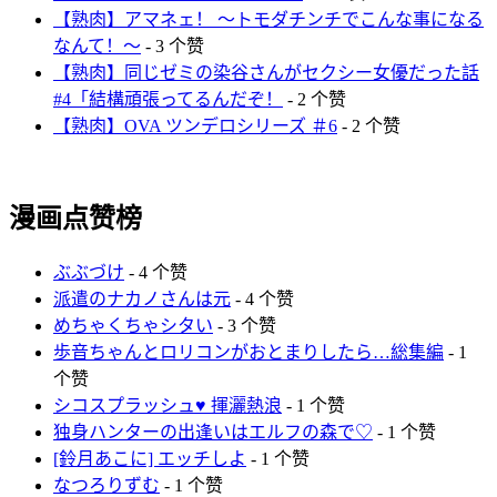
【熟肉】アマネェ！ ～トモダチンチでこんな事になる
なんて！～
- 3 个赞
【熟肉】同じゼミの染谷さんがセクシー女優だった話
#4「結構頑張ってるんだぞ！
- 2 个赞
【熟肉】OVA ツンデロシリーズ ＃6
- 2 个赞
漫画点赞榜
ぶぶづけ
- 4 个赞
派遣のナカノさんは元
- 4 个赞
めちゃくちゃシタい
- 3 个赞
歩音ちゃんとロリコンがおとまりしたら…総集編
- 1
个赞
シコスプラッシュ♥️ 揮灑熱浪
- 1 个赞
独身ハンターの出逢いはエルフの森で♡
- 1 个赞
[鈴月あこに] エッチしよ
- 1 个赞
なつろりずむ
- 1 个赞