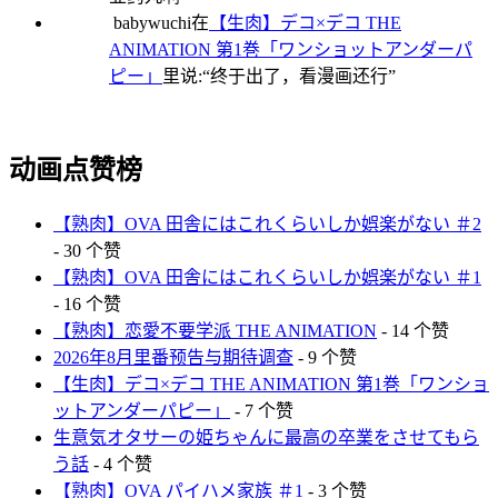
babywuchi
在
【生肉】デコ×デコ THE
ANIMATION 第1巻「ワンショットアンダーパ
ピー」
里说:“
终于出了，看漫画还行
”
动画点赞榜
【熟肉】OVA 田舎にはこれくらいしか娯楽がない ＃2
- 30 个赞
【熟肉】OVA 田舎にはこれくらいしか娯楽がない ＃1
- 16 个赞
【熟肉】恋愛不要学派 THE ANIMATION
- 14 个赞
2026年8月里番预告与期待调查
- 9 个赞
【生肉】デコ×デコ THE ANIMATION 第1巻「ワンショ
ットアンダーパピー」
- 7 个赞
生意気オタサーの姫ちゃんに最高の卒業をさせてもら
う話
- 4 个赞
【熟肉】OVA パイハメ家族 ＃1
- 3 个赞