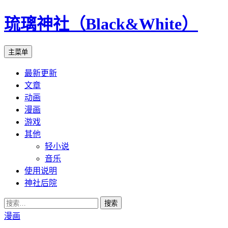
琉璃神社（Black&White）
搜
跳
主菜单
索
至
最新更新
正
文章
文
动画
漫画
游戏
其他
轻小说
音乐
使用说明
神社后院
搜
索：
漫画