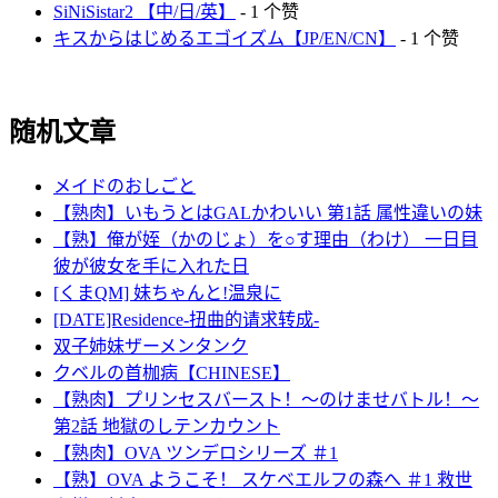
SiNiSistar2 【中/日/英】
- 1 个赞
キスからはじめるエゴイズム【JP/EN/CN】
- 1 个赞
随机文章
メイドのおしごと
【熟肉】いもうとはGALかわいい 第1話 属性違いの妹
【熟】俺が姪（かのじょ）を○す理由（わけ） 一日目
彼が彼女を手に入れた日
[くまQM] 妹ちゃんと!温泉に
[DATE]Residence-扭曲的请求转成-
双子姉妹ザーメンタンク
クベルの首枷病【CHINESE】
【熟肉】プリンセスバースト！～のけませバトル！～
第2話 地獄のしテンカウント
【熟肉】OVA ツンデロシリーズ ＃1
【熟】OVA ようこそ！ スケベエルフの森へ ＃1 救世