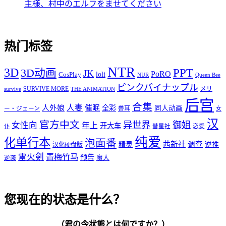
主様、村中のエルフをませてください
热门标签
NTR
3D
PPT
3D动画
JK
PoRO
loli
CosPlay
NUR
Queen Bee
ピンクパイナップル
SURVIVE MORE
survive
THE ANIMATION
メリ
后宫
合集
人妻
人外娘
催眠
全彩
同人动画
兽耳
ー・ジェーン
女
汉
官方中文
异世界
御姐
女性向
年上
开大车
仆
彗星社
恋爱
纯爱
化单行本
泡面番
精灵
茜新社
调查
逆推
汉化硬盘版
雷火剣
青梅竹马
预告
魔人
逆袭
您现在的状态是什么？
（君の今状態とは何ですか？）