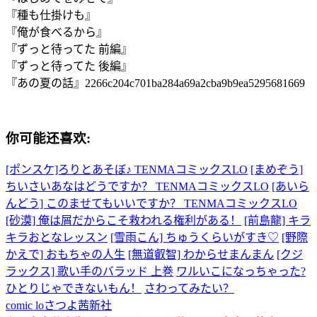
『種も仕掛けも』
『俺が食べるから』
『ずっと待ってた 前編』
『ずっと待ってた 後編』
『あの夏の話』
2266c204c701ba284a69a2cba9b9ea5295681669
你可能还喜欢:
[ポンスケ]ろりとあそぼ♪ TENMAコミックスLO
[まめぞう]
ちいさいあなはどうですか？ TENMAコミックスLO
[あいら
んどう] このませてもいいですか？ TENMAコミックスLO
[砂漠] 俺は屑だからこそ救われる権利がある！
[前島龍] キラ
キラおとなレッスン
[雪雨こん] ちゅうくらいがすき♡
[野際
かえで] おもちゃの人生
[無道叡智] わからせまんまん
[クジ
ラックス] 歌い手のバラッド 上巻
ワルいこになっちゃった?
ひとりじゃできないもん！
さわってみたい？
comic lo
さつよ
茜新社