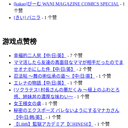
[kakao]びーむ WANI MAGAZINE COMICS SPECIAL
- 1
个赞
[きい] バニラ
- 1 个赞
游戏点赞榜
幸福的二人房【中/日/英】
- 7 个赞
ママ活したら友達の真面目なママが相手だったのでま
せオナホにした件【中/日/英】
- 2 个赞
忍法帖 ～舞の術伝承の道～【中/日/英】
- 1 个赞
エレナの物語【中/日/英】
- 1 个赞
[ソクラテス] 村長さんの悪だくみ ～極上のふわとろ
感、姉妹丼の濃厚な味わい～
- 1 个赞
女王様女の虜
- 1 个赞
秘密のエクスポーズ バレないようにするマナカさん
【中/日/韩/英】
- 1 个赞
【Lilith】監獄アカデミア【CHINESE】
- 1 个赞