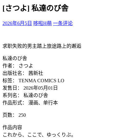
[さつよ] 私達のび舎
2026年6月5日
哆啦H萌
一条评论
求职失败的男主踏上旅途路上的邂逅
私達のび舎
作者： さつよ
出版社名： 茜新社
标签： TENMA COMICS LO
发售日： 2026年05月01日
系列名： 私達のび舎
作品形式： 漫画、单行本
页数： 250
作品内容
これから、ここで、ゆっくりぶ。