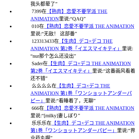
我头都晕了
”
7399
在
【熟肉】恋愛不要学派 THE
ANIMATION
里说:“
QAQ
”
010
在
【熟肉】恋愛不要学派 THE ANIMATION
里说:“
无敌！ 这部番
”
123313433
在
【生肉】デコ×デコ THE
ANIMATION 第2巻「イエスマイキティ」
里说:
“
nur那个怎么还没出
”
Sader
在
【生肉】デコ×デコ THE ANIMATION
第2巻「イエスマイキティ」
里说:“
这番画风看着
还不错
”
么么么么
在
【生肉】デコ×デコ THE
ANIMATION 第1巻「ワンショットアンダーパ
ピー」
里说:“
看睡着了，无聊
”
666
在
【熟肉】恋愛不要学派 THE ANIMATION
里说:“
[milky]妻しぼり
”
乐乐乐
在
【生肉】デコ×デコ THE ANIMATION
第1巻「ワンショットアンダーパピー」
里说:“
界
业药丸啊
”