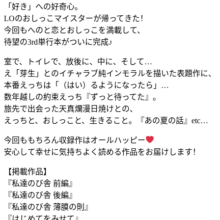
「好き」への好奇心。
LOのおしっこマイスターが帰ってきた！
今回もへのと恋とおしっこを満載して、
待望の3rd単行本がついに完成♪
室で、トイレで、放後に、中に、そして…
え「芽生」とのイチャラブ純インモラルを描いた表題作に、
本番えっちは「（はい）るようになったら」…
数年越しの約束えっち『ずっと待ってた』。
旅先で出会った天真爛漫日焼けとの、
えっちと、おしっこと、生きること。『あの夏の話』etc…
今回ももちろん収録作はオールハッピー
安心して幸せに気持ちよく読める作品をお届けします！
【掲載作品】
『私達のび舎 前編』
『私達のび舎 後編』
『私達のび舎 薄膜の則』
『はじめてをみせて』