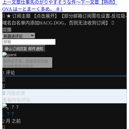
上一文章
仕事先のがりやすそうな件〜
下一文章
【熟肉】
文
OVA はーとまーく多め。 ＃1
章
★ 订阅主题 【点击展开】【部分邮箱订阅需在设置-反垃圾-
导
域名白名单内添加HACG.DOG，否则无法收到订阅】
提醒
航
1
评论
内联反馈
查看所有评论
。？？
2 月 之前