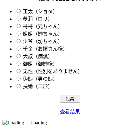
正太（ショタ）
萝莉（ロリ）
哥哥（兄ちゃん）
姐姐（姉ちゃん）
少爷（坊ちゃん）
千金（お嬢さん様）
大叔（痴漢）
御姐（御姉様）
无性（性別をありません）
伪娘（男の娘）
扶她（二形）
查看结果
Loading ...