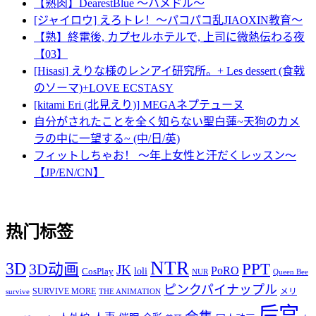
【熟肉】DearestBlue ～ハメドル～
[ジャイロウ] えろトレ！～パコパコ乱JIAOXIN教育～
【熟】終電後, カプセルホテルで, 上司に微熱伝わる夜
【03】
[Hisasi] えりな様のレンアイ研究所。+ Les dessert (食戟
のソーマ)+LOVE ECSTASY
[kitami Eri (北見えり)] MEGAネプテューヌ
自分がされたことを全く知らない聖白蓮~天狗のカメ
ラの中に一望する~ (中/日/英)
フィットしちゃお！ ～年上女性と汗だくレッスン～
【JP/EN/CN】
热门标签
NTR
3D
PPT
3D动画
JK
PoRO
loli
CosPlay
NUR
Queen Bee
ピンクパイナップル
SURVIVE MORE
メリ
survive
THE ANIMATION
后宫