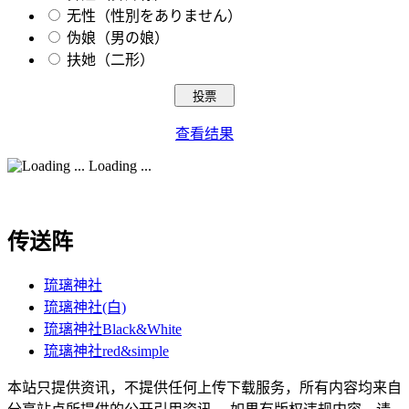
无性（性別をありません）
伪娘（男の娘）
扶她（二形）
查看结果
Loading ...
传送阵
琉璃神社
琉璃神社(白)
琉璃神社Black&White
琉璃神社red&simple
本站只提供资讯，不提供任何上传下载服务，所有内容均来自