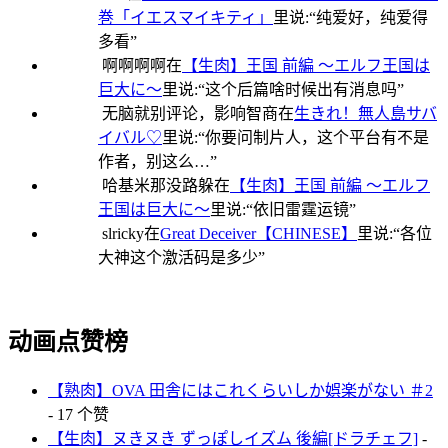
巻「イエスマイキティ」
里说:“
纯爱好，纯爱得
多看
”
啊啊啊啊
在
【生肉】王国 前編 ～エルフ王国は
巨大に～
里说:“
这个后篇啥时候出有消息吗
”
无脑就别评论，影响智商
在
生きれ！無人島サバ
イバル♡
里说:“
你要问制片人，这个平台有不是
作者，别这么…
”
哈基米那没路躲
在
【生肉】王国 前編 ～エルフ
王国は巨大に～
里说:“
依旧雷霆运镜
”
slricky
在
Great Deceiver【CHINESE】
里说:“
各位
大神这个激活码是多少
”
动画点赞榜
【熟肉】OVA 田舎にはこれくらいしか娯楽がない ＃2
- 17 个赞
【生肉】ヌきヌき ずっぽしイズム 後編[ドラチェフ]
-