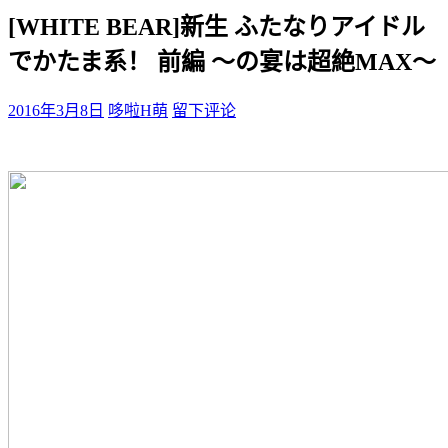
[WHITE BEAR]新生 ふたなりアイドル
でかたま系！ 前編 ～の宴は超絶MAX～
2016年3月8日
哆啦H萌
留下评论