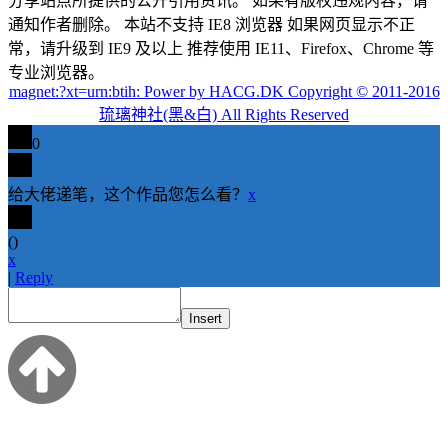
分享站点所提供的公开引用资讯。 如果有版权违规内容，请
通知作者删除。 本站不支持 IE8 浏览器 如果网页显示不正
常，请升级到 IE9 及以上 推荐使用 IE11、Firefox、Chrome 等
专业浏览器。
magnet:?xt=urn:btih: Power by HACG.DK Copyright © 2011-2016
琉璃神社(黑&白) All Rights Reserved
0
给大佬递笔，这个作品您怎么看？
x
(
)
x
|
Reply
Insert