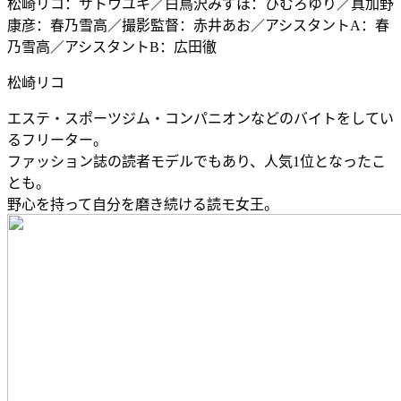
松崎リコ：サトウユキ／白鳥沢みずほ：ひむろゆり／真加野
康彦：春乃雪高／撮影監督：赤井あお／アシスタントA：春
乃雪高／アシスタントB：広田徹
松崎リコ
エステ・スポーツジム・コンパニオンなどのバイトをしてい
るフリーター。
ファッション誌の読者モデルでもあり、人気1位となったこ
とも。
野心を持って自分を磨き続ける読モ女王。