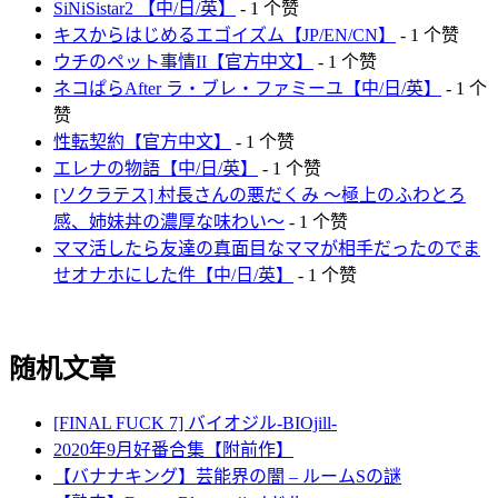
SiNiSistar2 【中/日/英】
- 1 个赞
キスからはじめるエゴイズム【JP/EN/CN】
- 1 个赞
ウチのペット事情II【官方中文】
- 1 个赞
ネコぱらAfter ラ・ブレ・ファミーユ【中/日/英】
- 1 个
赞
性転契約【官方中文】
- 1 个赞
エレナの物語【中/日/英】
- 1 个赞
[ソクラテス] 村長さんの悪だくみ ～極上のふわとろ
感、姉妹丼の濃厚な味わい～
- 1 个赞
ママ活したら友達の真面目なママが相手だったのでま
せオナホにした件【中/日/英】
- 1 个赞
随机文章
[FINAL FUCK 7] バイオジル-BIOjill-
2020年9月好番合集【附前作】
【バナナキング】芸能界の闇 – ルームSの謎