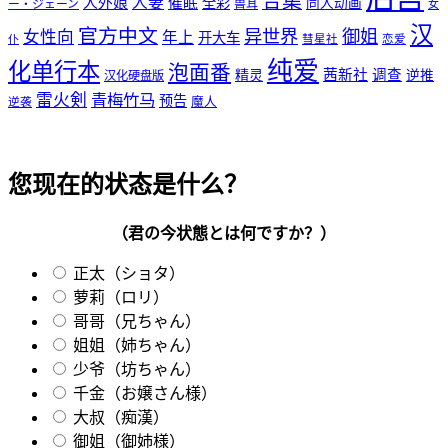
合集
人妻
人外娘
催眠
全彩
同人动画
ー・ジェーン
兽耳
女
汉
官方中文
异世界
御姐
女性向
年上
开大车
仆
彗星社
恋爱
纯爱
化单行本
泡面番
精灵
茜新社
调查
逆推
汉化硬盘版
雷火剣
青梅竹马
预告
魔人
逆袭
您现在的状态是什么？
（君の今状態とは何ですか？）
正太（ショタ）
萝莉（ロリ）
哥哥（兄ちゃん）
姐姐（姉ちゃん）
少爷（坊ちゃん）
千金（お嬢さん様）
大叔（痴漢）
御姐（御姉様）