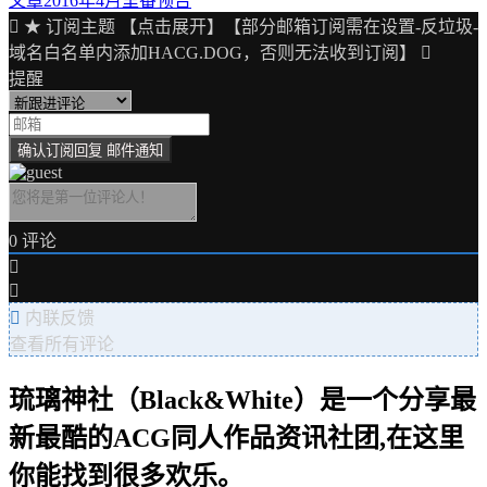
文章
2016年4月里番预告
章
★ 订阅主题 【点击展开】【部分邮箱订阅需在设置-反垃圾-
导
域名白名单内添加HACG.DOG，否则无法收到订阅】
提醒
航
0
评论
内联反馈
查看所有评论
琉璃神社（Black&White）是一个分享最
新最酷的ACG同人作品资讯社团,在这里
你能找到很多欢乐。