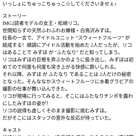
いっしょにちゅっこちゅっこ☆してくださいませぇ♪
ストーリー
IMG2読者モデルの女王・松崎リコ。
世間知らずの天然ふわふわお嬢様・白鳥沢みずほ。
社長の一言で、アイドルユニット “スウィートフルーツ” が
結成する！順調にアイドル活動を始めた 2人だったが、リコ
はあることで みずほ が “ふたなり” だと知ってしまう。
リコはみずほの巨根を弄ぶかのように扱き出し、みずほは初
めてので何度も何度も突き上がる快感に酔いしれる。
それ以降、みずほ が ふたなり であることは 2人だけの秘密
となった。そんななかスウィートフルーツに水着グラビアの
撮影の仕事が舞い込んできた。
リコが現場に行ってみると、そこにはふたなりチンポを露わ
にしたみずほの姿が！
リコの説得も虚しくそのまま撮影に挑むみずほ。
だがそこにはスタッフの意外な反応が待っていた。
キャスト