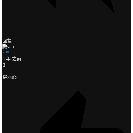
回复
van
5 年 之前
整活nb