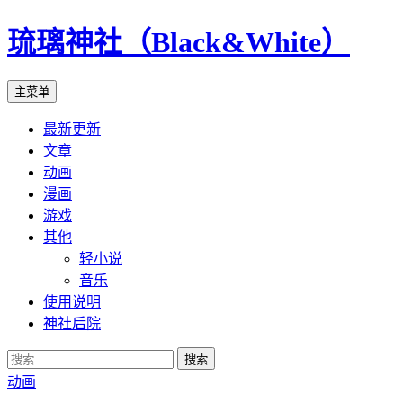
琉璃神社（Black&White）
搜
跳
主菜单
索
至
最新更新
正
文章
文
动画
漫画
游戏
其他
轻小说
音乐
使用说明
神社后院
搜
索：
动画