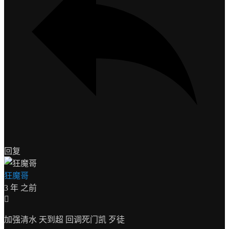
回复
狂魔哥
3 年 之前
加强清水 天到超 回调死门凯 歹徒