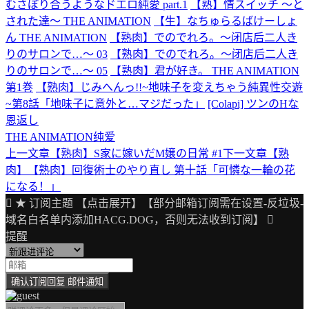
むさぼり合うようなドエロ純愛 part.1
【熟】情スイッチ ～と
された達～ THE ANIMATION
【生】なちゅらるばけーしょ
ん THE ANIMATION
【熟肉】でのでれろ。〜闭店后二人き
りのサロンで…〜 03
【熟肉】でのでれろ。〜闭店后二人き
りのサロンで…〜 05
【熟肉】君が好き。 THE ANIMATION
第1巻
【熟肉】じみへんっ!!~地味子を変えちゃう純異性交遊
~第8話「地味子に意外と…マジだった」
[Colapi] ツンのHな
恩返し
THE ANIMATION
纯爱
上一文章
【熟肉】S家に嫁いだM嬢の日常 #1
下一文章
【熟
文
肉】【熟肉】回復術士のやり直し 第十話「可憐な一輪の花
章
になる！」
导
★ 订阅主题 【点击展开】【部分邮箱订阅需在设置-反垃圾-
域名白名单内添加HACG.DOG，否则无法收到订阅】
航
提醒