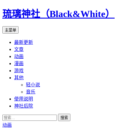
琉璃神社（Black&White）
搜
跳
主菜单
索
至
最新更新
正
文章
文
动画
漫画
游戏
其他
轻小说
音乐
使用说明
神社后院
搜
索：
动画