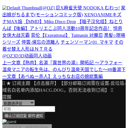
[@OZ] 巨X麻雀天使 NODOKA むわっ!
家
出娘がちるまで(モーションコミック版)
XENOANIMEキズ
ナMAX焔
【MMD】Miku Disco Drop
【喵子汉化组】ねとり
んぼ【後編】アトリエこぶ同人活動10周年記念作品！
惊奇
女侠大战灭霸
菲伦【Exprational】
Taimanin 对魔忍
黒髪○現場
シリーズ
停雲-帰忘の流離人
チェンソーマン01_マキマ
その
着せ替え人形はＮＴＲる
@OZ
3D
3D动画
同人动画
上一文章
【熟肉】名湯『異世界の湯』開拓記 〜アラフォー
文
温泉マニアの転生先は、のんびり温泉天国でした〜#8番湯
下
章
一文章
【あべぬー赤人】えっちなお店の娘総集編
导
★ 订阅主题 【点击展开】【部分邮箱订阅需在设置-反垃圾-
域名白名单内添加HACG.DOG，否则无法收到订阅】
航
提醒