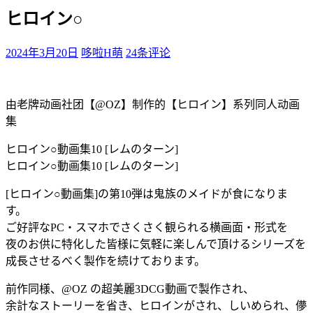
ヒロイン○
2024年3月20日
哆啦H萌
24条评论
由老牌动画社团【@OZ】制作的【ヒロイン】系列同人动画
集
ヒロイン○動画集10 [レムのターン]
ヒロイン○動画集10 [レムのターン]
[ヒロイン○動画集]の第10弾は鬼族のメイドが食になりま
す。
ご好評なPC・スマホでさくさく観られる横画面・形式を
夜のお供に特化した皆様に気軽に楽しんで頂けるシリーズを
成長させるべく製作を続けております。
前作同様、@OZ の超美麗3DCG動画で製作され、
余計なストーリーを省き、ヒロインがされ、しいめられ、儚