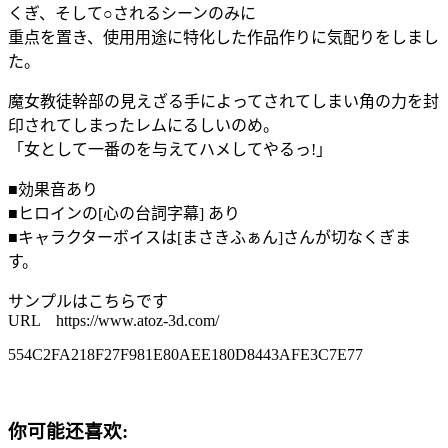
くぎ、そして○されるシーンのみに
重点を置き、使用用途に特化した作品作りに気配りをしまし
た。
魔女教徒幹部の見えざる手によってされてしまい角の力を封
印されてしまったレムにるしいのめ。
「女として一番のを与えてハメしてやるっ!」
■効果音あり
■ヒロインの[心の台詞字幕] あり
■キャラクターボイスは[まさきふぁん]さんが切なくぎま
す。
サンプルはこちらです
URL https://www.atoz-3d.com/
554C2FA218F27F981E80AEE180D8443AFE3C7E77
你可能还喜欢: