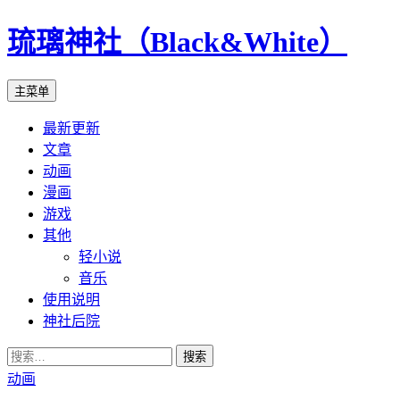
琉璃神社（Black&White）
搜
跳
主菜单
索
至
最新更新
正
文章
文
动画
漫画
游戏
其他
轻小说
音乐
使用说明
神社后院
搜
索：
动画