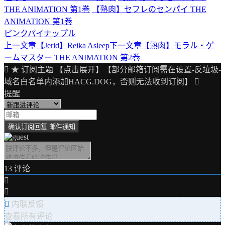
THE ANIMATION 第1巻
【熟肉】セフレのセンパイ THE
ANIMATION 第1巻
ピンクパイナップル
上一文章
【Jerid】Reika Asleep
下一文章
【熟肉】モラル・ゲ
文
ームマスター THE ANIMATION 第2巻
章
★ 订阅主题 【点击展开】【部分邮箱订阅需在设置-反垃圾-
导
域名白名单内添加HACG.DOG，否则无法收到订阅】
提醒
航
13
评论
内联反馈
查看所有评论