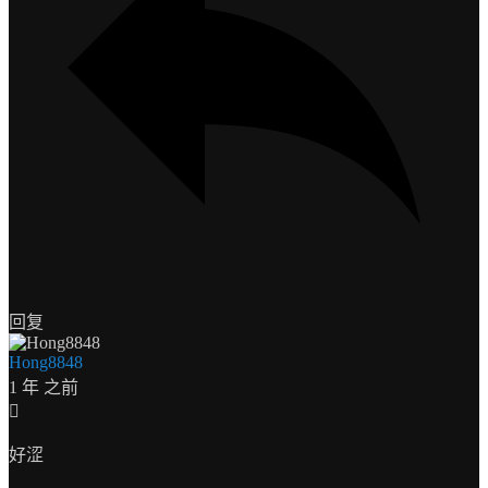
回复
Hong8848
1 年 之前
好涩