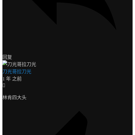
回复
刀光哥拉刀光
1 年 之前
林肯四大头