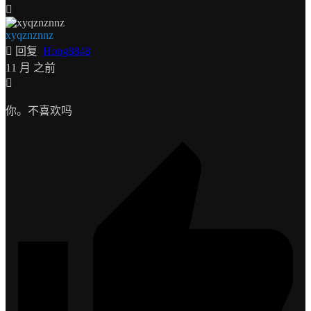
xyqznznnz
回复
Hong8848
11 月 之前
你。不喜欢吗